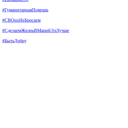
#ГуманитарнаяПомощь
#СВОихНеБросаем
#СделаемЖизньВМарийЭлЛучше
#БытьДобру