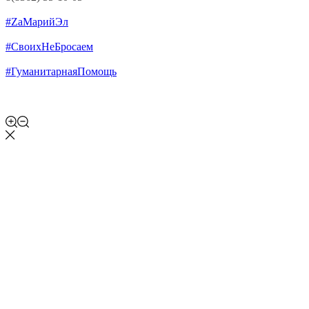
#ZaМарийЭл
#СвоихНеБросаем
#ГуманитарнаяПомощь